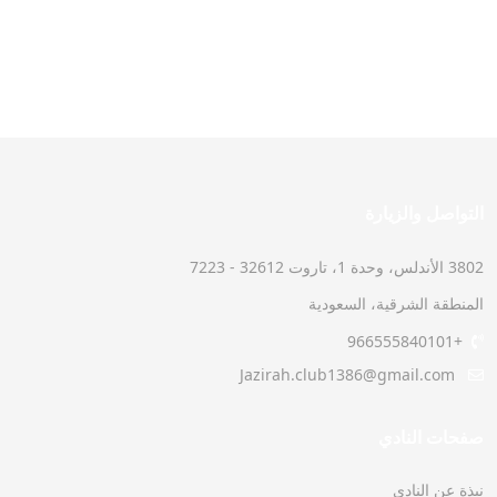
التواصل والزيارة
3802 الأندلس، وحدة 1، تاروت 32612 - 7223
المنطقة الشرقية، السعودية
+966555840101
Jazirah.club1386@gmail.com
صفحات النادي
نبذة عن النادي