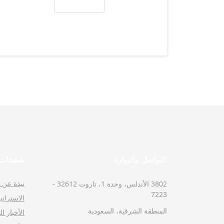
Previous article: خسارة لشبابنا تحت 16 سنة أمام نادي الجبيل
السابق
التواصل والزيارة
صفحات ا
نبذة عن ا
3802 الأندلس، وحدة 1، تاروت 32612 -
7223
الاستراتي
المنطقة الشرقية، السعودية
الأخبار ا